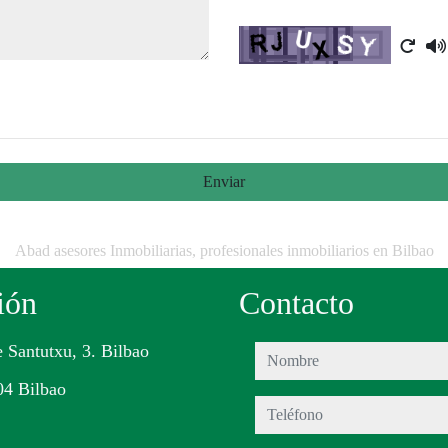
Captcha
Enviar
Abad asesores Inmobiliarias, profesionales inmobiliarios en Bilbao
ión
Contacto
e Santutxu, 3. Bilbao
nombre
04 Bilbao
teléfono