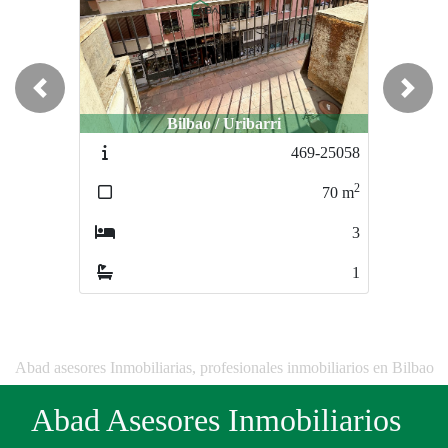
Previous
Next
Bilbao / Uribarri
469-25058
2
70
m
3
1
Abad asesores Inmobiliarias, profesionales inmobiliarios en Bilbao
Abad Asesores Inmobiliarios